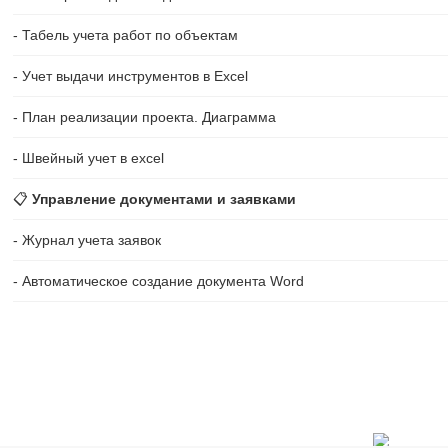
- Табель учета работ по объектам
- Учет выдачи инструментов в Excel
- План реализации проекта. Диаграмма
- Швейный учет в excel
📋
Управление документами и заявками
- Журнал учета заявок
- Автоматическое создание документа Word
Все права защищены ExcelLab.ru © 2014-2026. Разработчик: Горянино
Максим, +79507094770