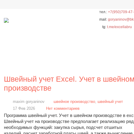
тел.:
+7(950)709-47
mail:
goryaninov@bk
tg:
t.me/excellabru
Швейный учет Excel. Учет в швейно
производстве
maxim goryaninov
швейное производство
,
швейный учет
17 Фев 2026
Нет комментариев
Программа швейный учет. Учет в швейном производстве в exc
Швейный учет на производстве предполагает реализацию ряд
необходимых функций: закупка сырья, подсчет отшитых
изделий, расчет заработной платы швей, а также вычислени