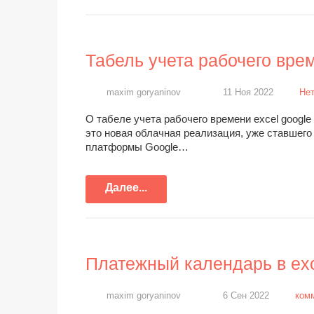
Табель учета рабочего врем
maxim goryaninov
11 Ноя 2022
Нет
О табеле учета рабочего времени excel google
это новая облачная реализация, уже ставшего
платформы Google…
Далее...
Платежный календарь в exc
maxim goryaninov
6 Сен 2022
ком