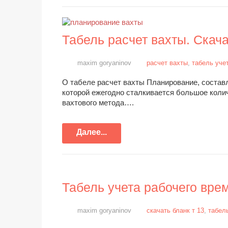
Табель расчет вахты. Скача
maxim goryaninov
расчет вахты
,
табель уче
О табеле расчет вахты Планирование, составл
которой ежегодно сталкивается большое колич
вахтового метода….
Далее...
Табель учета рабочего вре
maxim goryaninov
скачать бланк т 13
,
табел