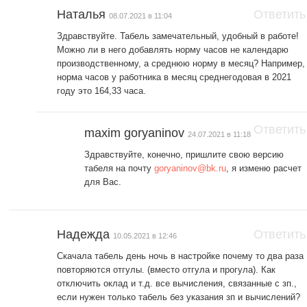
Наталья
Ответить
08.07.2021 в 11:04
Здравствуйте. Табель замечательный, удобный в работе!
Можно ли в него добавлять норму часов не календарю
производственному, а среднюю норму в месяц? Например,
норма часов у работника в месяц среднегодовая в 2021
году это 164,33 часа.
Ответить
maxim goryaninov
24.07.2021 в 11:18
Здравствуйте, конечно, пришлите свою версию
табеля на почту
goryaninov@bk.ru
, я изменю расчет
для Вас.
Надежда
Ответить
10.05.2021 в 12:46
Скачала табель день ночь в настройке почему то два раза
повторяются отгулы. (вместо отгула и прогула). Как
отключить оклад и т.д. все вычисления, связанные с зп.,
если нужен только табель без указания зп и вычислений?