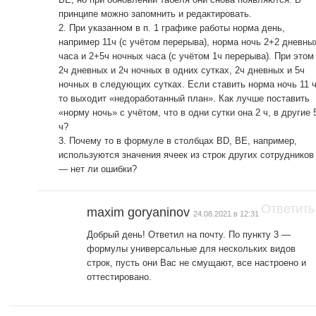
принципе можно запомнить и редактировать.
2. При указанном в п. 1 графике работы норма день,
например 11ч (с учётом перерыва), норма ночь 2+2 дневны
часа и 2+5ч ночных часа (с учётом 1ч перерыва). При этом
2ч дневных и 2ч ночных в одних сутках, 2ч дневных и 5ч
ночных в следующих сутках. Если ставить норма ночь 11 ч
то выходит «недоработанный план». Как лучше поставить
«норму ночь» с учётом, что в одни сутки она 2 ч, в другие 
ч?
3. Почему то в формуле в столбцах BD, BE, например,
используются значения ячеек из строк других сотрудников
— нет ли ошибки?
Ответить
maxim goryaninov
24.08.2021 в 12:31
Добрый день! Ответил на почту. По пункту 3 —
формулы универсальные для нескольких видов
строк, пусть они Вас не смущают, все настроено и
оттестировано.