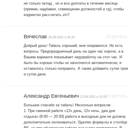
не только оклад , но и все доплаты в течение месяца
(премии, надбавки, совмещение должностей и тд), чтобы
корректно рассчитать з/п?
Вячеслав
Ответить
26.08.2021 в 05:24
Добрый день! Табель хороший, мне понравился. Но есть
вопросы. Предпраздничный день на один час короче, а в
Вашем варианте показывает недоработку на этот час. И
было бы хорошо чтобы он заполнялся автоматически, и
оставалось только поправить. А также добавить сутки тро
и сутки двое.
Александр Евгеньевич
Ответить
23.08.2021 в 10:09
Большое спасибо за табель! Несколько вопросов:
1. При сменной работе «12ч день, 12ч ночь, два дня
отдыха» (8:00 — 20:00) работа в выходные дни не должна
дополнительно оплачиваться. Удаляю формулы в столбце
BE, но при обновлении табеля они снова появляются. В