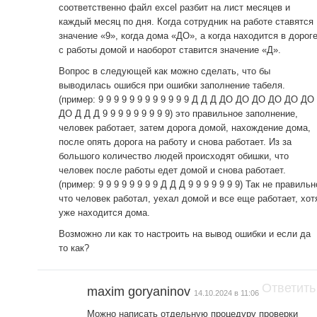
соответственно файл excel разбит на лист месяцев и
каждый месяц по дня. Когда сотрудник на работе ставятся
значение «9», когда дома «ДО», а когда находится в дорог
с работы домой и наоборот ставится значение «Д».
Вопрос в следующей как можно сделать, что бы
выводилась ошибся при ошибки заполнение табеля.
(пример: 9 9 9 9 9 9 9 9 9 9 9 9 Д Д Д ДО ДО ДО ДО ДО ДО
ДО Д Д Д 9 9 9 9 9 9 9 9 9) это правильное заполнение,
человек работает, затем дорога домой, нахождение дома,
после опять дорога на работу и снова работает. Из за
большого количество людей происходят обишки, что
человек после работы едет домой и снова работает.
(пример: 9 9 9 9 9 9 9 9 Д Д Д 9 9 9 9 9 9 9) Так не правильн
что человек работал, уехал домой и все еще работает, хот
уже находится дома.
Возможно ли как то настроить на вывод ошибки и если да
то как?
Ответить
maxim goryaninov
14.10.2024 в 11:06
Можно написать отдельную процедуру проверки