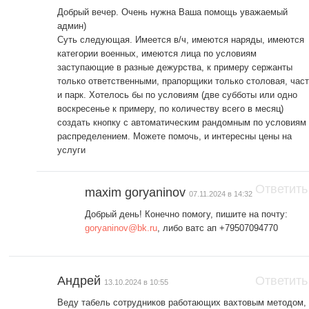
Добрый вечер. Очень нужна Ваша помощь уважаемый
админ)
Суть следующая. Имеется в/ч, имеются наряды, имеются
категории военных, имеются лица по условиям
заступающие в разные дежурства, к примеру сержанты
только ответственными, прапорщики только столовая, час
и парк. Хотелось бы по условиям (две субботы или одно
воскресенье к примеру, по количеству всего в месяц)
создать кнопку с автоматическим рандомным по условиям
распределением. Можете помочь, и интересны цены на
услуги
Ответить
maxim goryaninov
07.11.2024 в 14:32
Добрый день! Конечно помогу, пишите на почту:
goryaninov@bk.ru
, либо ватс ап +79507094770
Андрей
Ответить
13.10.2024 в 10:55
Веду табель сотрудников работающих вахтовым методом,