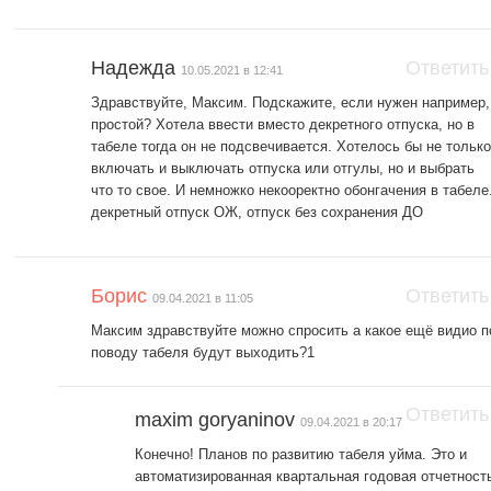
Надежда
Ответить
10.05.2021 в 12:41
Здравствуйте, Максим. Подскажите, если нужен например,
простой? Хотела ввести вместо декретного отпуска, но в
табеле тогда он не подсвечивается. Хотелось бы не тольк
включать и выключать отпуска или отгулы, но и выбрать
что то свое. И немножко некооректно обонгачения в табеле
декретный отпуск ОЖ, отпуск без сохранения ДО
Борис
Ответить
09.04.2021 в 11:05
Максим здравствуйте можно спросить а какое ещё видио п
поводу табеля будут выходить?1
Ответить
maxim goryaninov
09.04.2021 в 20:17
Конечно! Планов по развитию табеля уйма. Это и
автоматизированная квартальная годовая отчетност