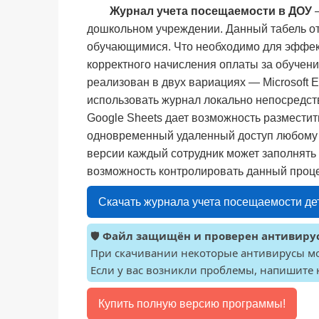
Журнал учета посещаемости в ДОУ
—
дошкольном учреждении. Данный табель о
обучающимися. Что необходимо для эффект
корректного начисления оплаты за обучен
реализован в двух вариациях — Microsoft E
использовать журнал локально непосредст
Google Sheets дает возможность разместит
одновременный удаленный доступ любому к
версии каждый сотрудник может заполнять 
возможность контролировать данный проце
Скачать журнала учета посещаемости дет
🛡️
Файл защищён и проверен антивирус
При скачивании некоторые антивирусы мо
Если у вас возникли проблемы, напишите 
Купить полную версию программы!