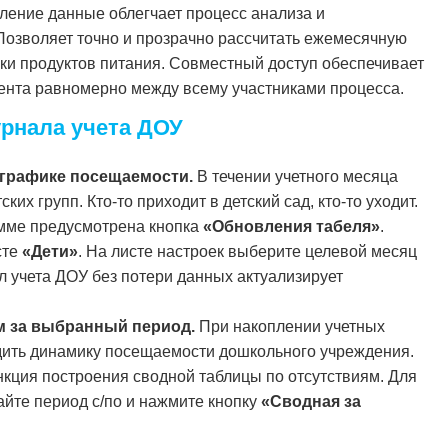
ление данные облегчает процесс анализа и
озволяет точно и прозрачно рассчитать ежемесячную
упки продуктов питания. Совместный доступ обеспечивает
ента равномерно между всему участниками процесса.
рнала учета ДОУ
 графике посещаемости.
В течении учетного месяца
ких групп. Кто-то приходит в детский сад, кто-то уходит.
амме предусмотрена кнопка
«Обновления табеля»
.
сте
«Дети»
. На листе настроек выберите целевой месяц
л учета ДОУ без потери данных актуализирует
м за выбранный период.
При накоплении учетных
дить динамику посещаемости дошкольного учреждения.
нкция построения сводной таблицы по отсутствиям. Для
дайте период с/по и нажмите кнопку
«Сводная за