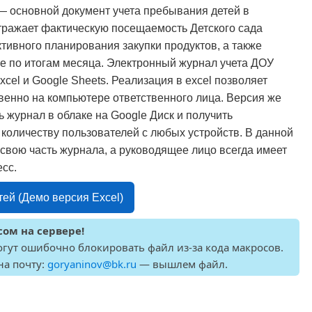
 основной документ учета пребывания детей в
тражает фактическую посещаемость Детского сада
ивного планирования закупки продуктов, а также
ие по итогам месяца. Электронный журнал учета ДОУ
xcel и Google Sheets. Реализация в excel позволяет
венно на компьютере ответственного лица. Версия же
ь журнал в облаке на Google Диск и получить
оличеству пользователей с любых устройств. В данной
свою часть журнала, а руководящее лицо всегда имеет
сс.
ей (Демо версия Excel)
ом на сервере!
гут ошибочно блокировать файл из-за кода макросов.
на почту:
goryaninov@bk.ru
— вышлем файл.