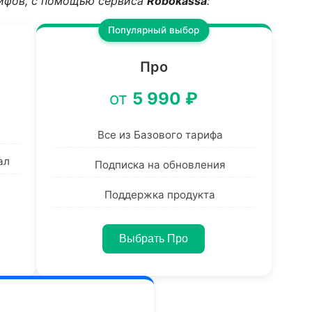
рифов, с помощью сервиса
Robokassa
:
Популярный выбор
Про
от
5 990 ₽
и
Все из Базового тарифа
ал
Подписка на обновления
Поддержка продукта
Выбрать Про