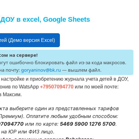
ОУ в excel, Google Sheets
ей (Демо версия Excel)
ом на сервере!
гут ошибочно блокировать файл из-за кода макросов.
на почту:
goryaninov@bk.ru
— вышлем файл.
о настройке и приобретению журнала учета детей в ДОУ,
вонив по WatsApp
+79507094770
или по моей почте:
в Максим.
кта выберите один из представленных тарифов
е Премиум). Оплатите любым удобным способом:
07094770
или по карте:
5469 5900 1276 5700
.
 на ЮР или ФИЗ лицо.